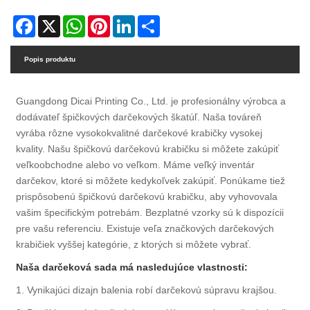
Facebook
X
WhatsApp
Pinterest
LinkedIn
Share
Popis produktu
Guangdong Dicai Printing Co., Ltd. je profesionálny výrobca a
dodávateľ špičkových darčekových škatúľ. Naša továreň
vyrába rôzne vysokokvalitné darčekové krabičky vysokej
kvality. Našu špičkovú darčekovú krabičku si môžete zakúpiť
veľkoobchodne alebo vo veľkom. Máme veľký inventár
darčekov, ktoré si môžete kedykoľvek zakúpiť. Ponúkame tiež
prispôsobenú špičkovú darčekovú krabičku, aby vyhovovala
vašim špecifickým potrebám. Bezplatné vzorky sú k dispozícii
pre vašu referenciu. Existuje veľa značkových darčekových
krabičiek vyššej kategórie, z ktorých si môžete vybrať.
Naša darčeková sada má nasledujúce vlastnosti:
1. Vynikajúci dizajn balenia robí darčekovú súpravu krajšou.