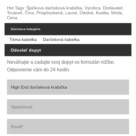
Hot Tags: Špičková darčeková krabička, Výrobca, Dodávateľ,
Továreň, Čína, Prispôsobené, Lacné, Odolné, Kvalita, Móda,
Cena
Súvisiaca kategória
Téma kabelka
Darčeková kabelka
Odoslať dopyt
Neváhajte a zadajte svoj dopyt vo formulári nižšie.
Odpovieme vám do 24 hodín.