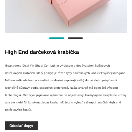
High End darčeková krabička
Guangdong Dicai Yin Shuai Co., Ltd. je výrobcom a dodávateľom špičkových
darčekových krabičiek, ktorý poskytuje rôzne typy darčekových krabičiek vyššej kategórie.
Môžete veľkoobchodne s našimi produktmi uspokojiť veľký dopyt alebo prispôsobiť
jedinečné súpravy podľa osobných preferencií. Naša továreň má pokročilú výrobnú
technológiu. Medzitým prijímame aj hromadné objednávky. Poskytujeme bezplatné vzorky,
aby ste mohli ľahko skontrolovať kvalitu. Môžete si vybrať z rôznych značiek High end
darčekových škatúľ.
Odoslať dopyt